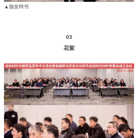
▲颁发聘书
03
花絮